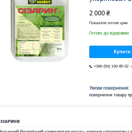
2 000 ₴
Показати оптові ціни
Готово до відправки
Купити
+380 (50) 100-85-52
повернення товару п
СІЗАРИН®
отужний біологічний стимулятор росту, коріння утворювач і