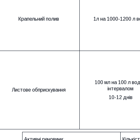
Крапельний полив
1л на 1000-1200 л 
100 мл на 100 л вод
інтервалом
Листове обприскування
10-12 днів
Активні речовини:
Кількіс