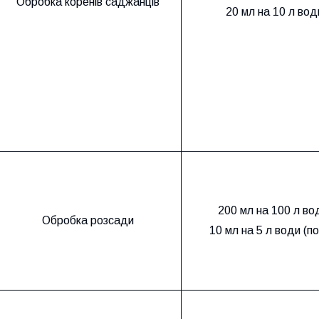
Обробка коренів саджанців
20 мл на 10 л вод
200 мл на 100 л во
Обробка розсади
10 мл на 5 л води (п