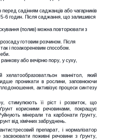
.
перед садінням саджанців або чагарників
и 5-6 годин. Після саджання, що залишився
кування (полив) можна повторювати з
 розсаду готовим розчином. Після
так і позакореневим способом.
еби.
ранкову або вечірню пору, у суху,
 хелатообразоватльон маннітол, який
видше проникати в рослини, заповнюючи
 плодоношення, активізує процеси синтезу
у, стимулюють її ріст і розвиток, що
ґрунт корисними речовинами, покращує
 Руйнують мінерали та карбонати ґрунту,
унт від хімічних забруднень.
антистресовий препарат, і нормалізатор
 засвоювати поживні речовини з ґрунту,