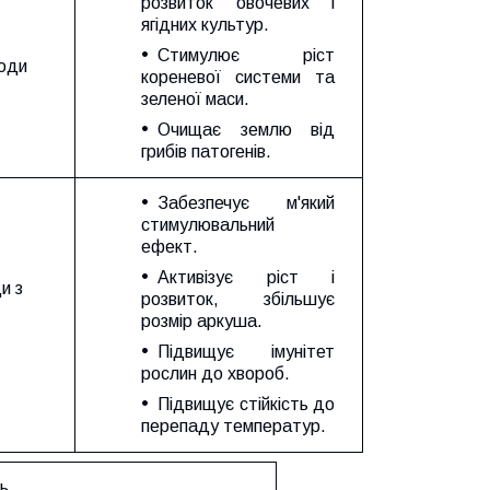
розвиток овочевих і
ягідних культур.
Стимулює ріст
води
кореневої системи та
зеленої маси.
Очищає землю від
грибів патогенів.
Забезпечує м'який
стимулювальний
ефект.
Активізує ріст і
и з
розвиток, збільшує
розмір аркуша.
Підвищує імунітет
рослин до хвороб.
Підвищує стійкість до
перепаду температур.
ть