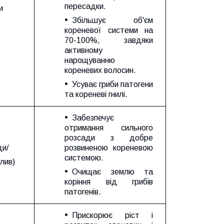
пересадки.
и
Збільшує об'єм
кореневої системи на
70-100%, завдяки
активному
нарощуванню
кореневих волосин.
Усуває гриби патогени
та кореневі гнилі.
Забезпечує
отримання сильного
розсади з добре
ди/
розвиненою кореневою
системою.
олив)
Очищає землю та
коріння від грибів
патогенів.
Прискорює ріст і