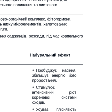
пельного поливання та листового
во-органічний комплекс, фітогормони,
 низку мікроелементів, хелатованих
orum.
ння саджанців, розсади, під час крапельного
Набувальний ефект
Пробуджує насіння,
збільшує енергію його
проростання.
Стимулює
інтенсивний ріст
кореневої системи
сходів.
Усуває пліснявість