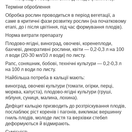
Терміни оброблення
Обробка рослин проводиться в період вегетації, а
саме в критичні фази розвитку рослин (на початковому
етапі, до і після цвітіння, під час формування плодів).
Норма витрати препарату
Плодово-ягідні, виноград, овочеві, коренеплоди,
бахчеві, декоративні рослини, квіти — 0,2-0,3 л на 100
л води (20-30 мл/10 л води) по листу.
Рапс, соняшник, бобові, технічні культури — 0,2-0,3 л
на 100 л води по листу.
Найбільша потреба в кальції мають:
виноград, овочеві культури (томати, огірки, перці,
морква, капуста), плодово-ягідні культури (груші,
яблуня, суниця, малина, лохина).
Дефіцит кальцію призводить до розтріскування плодів,
послаблює ріст коренів і пагонів, викликає вершинну
гниль плодів, молоде листя та верхівки стебел
деформуються й відмирають.
Сумісність