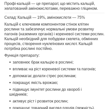
Профі-кальцій — це препарат, що містить кальцій,
хелатований амінокислотами, переважно гліцином.
Склад: Кальцій — 19%, амінокислоти — 75%
Кальцій є ключовим компонентом стінок клітин
рослини та забезпечує нормальні умови розвитку
пагонів (наземних органів) і кореневої системи рослин.
Кальцій необхідний для побудови скелета, обмінних
процесів, створення нуклеїнових кислот. Кальцій
потрібна рослині постійно.
Функція препарату:
заповнює брак кальцію в рослині;
впливає на ріст кореневої системи та пагонів;
допомагає долати стрес рослинам;
покращує якість врожаю;
підвищує імунітет рослини до хвороб і
шкідників;
активує ріст і розвиток рослин;
покращує товарний вигляд плодів (лежність).