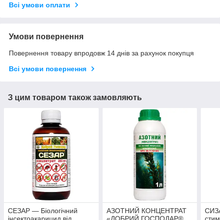
Всі умови оплати
Умови повернення
Повернення товару впродовж 14 днів за рахунок покупця
Всі умови повернення
З цим товаром також замовляють
СЕЗАР — Біологічний
АЗОТНИЙ КОНЦЕНТРАТ
СИЗА
інсектоакарицид від
«ДОБРИЙ ГОСПОДАР®
стим