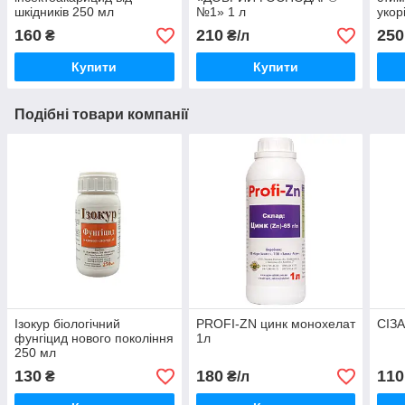
шкідників 250 мл
№1» 1 л
укор
160
210
250
₴
₴/л
Купити
Купити
Подібні товари компанії
Ізокур біологічний
PROFI-ZN цинк монохелат
СІЗ
фунгіцид нового покоління
1л
250 мл
130
180
110
₴
₴/л