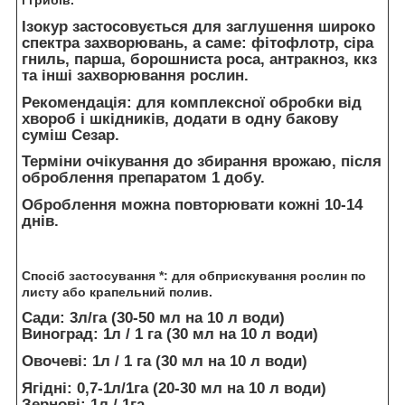
і грибів.
Ізокур застосовується для заглушення широко
спектра захворювань, а саме: фітофлотр, сіра
гниль, парша, борошниста роса, антракноз, ккз
та інші захворювання рослин.
Рекомендація: для комплексної обробки від
хвороб і шкідників, додати в одну бакову
суміш Сезар.
Терміни очікування до збирання врожаю, після
оброблення препаратом 1 добу.
Оброблення можна повторювати кожні 10-14
днів.
Спосіб застосування *: для обприскування рослин по
листу або крапельний полив.
Сади: 3л/га (30-50 мл на 10 л води)
Виноград: 1л / 1 га (30 мл на 10 л води)
Овочеві: 1л / 1 га (30 мл на 10 л води)
Ягідні: 0,7-1л/1га (20-30 мл на 10 л води)
Зернові: 1л / 1га