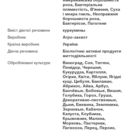
Американська борошниста
роса, Бактеріальна
плямистість, В'янення, Суха
і мокра гниль, Несправжня
борошниста роса,
Бактеріози, Патогени
Вміст діючої речовини
куркумины
Виробник
Агро-захист
Країна виробник
Україна
Діюча речовина
Біологічно активні продукти
життєдіяльності
Оброблювані культури.
Виноград, Соя, Тютюн,
Помідор, Черешня,
Кукурудза, Картопля,
Огірки, Квіти, Яблуня, Ягідні
кущі, Цибуля, Баклажан,
Абрикос, Айва, Арбуз,
Бахчёвые, Бобовые, Вишня,
Голубика, Горох, Груша,
Декоративно-лиственные,
Дыня, Ежевика, Земляника,
Зерновые, Кабачок,
Капуста, Клубника,
Крыжовник, Малина,
Морковь, Пастернак,
Патиссон, Перец, Персик,