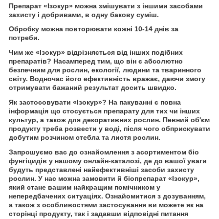
Препарат «Ізокур» можна змішувати з іншими засобами
захисту і добривами, в одну бакову суміш.
Обробку можна повторювати кожні 10-14 днів за
потреби.
Чим же «Ізокур» відрізняється від інших подібних
препаратів? Насамперед тим, що він є абсолютно
безпечним для рослин, екології, людини та тваринного
світу. Водночас його ефективність вражає, даючи змогу
отримувати бажаний результат досить швидко.
Як застосовувати «Ізокур»? На пакуванні є повна
інформація що стосується препарату для тих чи інших
культур, а також для декоративних рослин. Певний об'єм
продукту треба розвести у воді, після чого обприскувати
добутим розчином стебла та листя рослин.
Запрошуємо вас до ознайомлення з асортиментом біо
фунгіцидів у нашому онлайн-каталозі, де до вашої уваги
будуть представлені найефективніші засоби захисту
рослин. У нас можна замовити й біопрепарат «Ізокур»,
який стане вашим найкращим помічником у
непередбачених ситуаціях. Ознайомитися з дозуванням,
а також з особливостями застосування ви можете як на
сторінці продукту, так і задавши відповідні питання