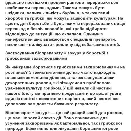
ідеально протікаючі процеси раптово перериваються
неабиякими перешкодами. Такими можуть бути
шкідники, велика кількість бур'янів, а також певні
хвороби та грибки, які можуть зашкодити культурам. На
щастя, для боротьби з будь-яким із перерахованих вище
перешкод є безліч способів, які треба підбирати
відповідно до ситуації, що склалася. Одними з
найефективніших вважаються спеціальні препарати,
покликані «вилікувати» рослину від небажаних гостей.
Застосування біопрепарату «Ізокур» у боротьбі з
грибковими захворюваннями
Як найкраще боротися з грибковими захворюваннями на
рослинах? З таким питанням до нас часто надходять
власники земельних ділянок, а також шанувальники
декоративних рослин, які зіткнулися з проблемою
ураження культур грибком. У цій невеликій частині
нашого блогу ми прагнемо представити до вашої уваги
один із новітніх ефективних варіантів, який неодмінно
допоможе вам досягти бажаного результату.
Біопрепарат «Ізокур» — це найкращий засіб для рослин,
що має широкий спектр дії. Воно призначене для
усунення захворювань як бактеріальної, так і грибкової
природи. Ефективно для лікування борошнистої роси,