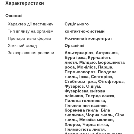
Характеристики
Основні
Характер дії пестициду
Суцільного
Тип впливу на організм
контактно-системні
Препаративна форма
Розчинний концентрат
Хімічний склад
Органічні
Захворювання рослини
Альтернаріоз, Антракноз,
Бура іржа, Курчавість
листя, Мілдью, Борошниста
роса, Моніліоз, Парша,
Пероноспороз, Плодова
гниль, Іржа, Септоріоз,
Стеблова іржа, Фітофтороз,
Фузаріоз, Оїдіум,
Фузаріозна снігова
пліснява, Тверда сажка,
Пилова головешка,
Пліснявіння насіння,
Коренева гниль, Біла
гнилизна, Чорна гниль, Сіра
гниль, Мозаїка малини,
Хлороз, Чорна ніжка,
Плямистість листя,