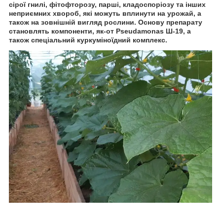
сірої гнилі, фітофторозу, парші, кладоспоріозу та інших
неприємних хвороб, які можуть вплинути на урожай, а
також на зовнішній вигляд рослини. Основу препарату
становлять компоненти, як-от Pseudamonas Ш-19, а
також спеціальний куркуміноїдний комплекс.