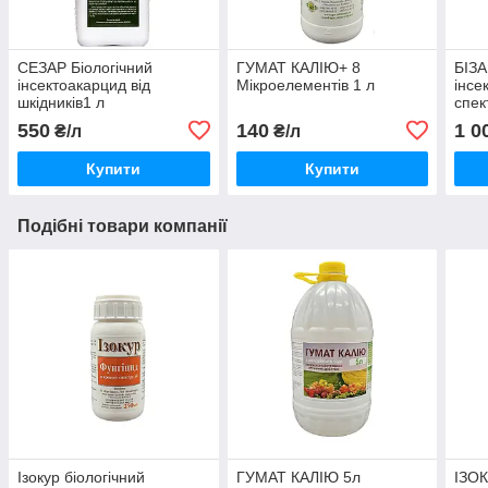
СЕЗАР Біологічний
ГУМАТ КАЛІЮ+ 8
БІЗА
інсектоакарцид від
Мікроелементів 1 л
інсе
шкідників1 л
спек
550
140
1 0
₴/л
₴/л
Купити
Купити
Подібні товари компанії
Ізокур біологічний
ГУМАТ КАЛІЮ 5л
ІЗОК