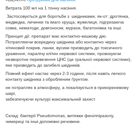
Витрата 100 мл на 1 тонну насіння.
Застосовується для боротьби з шкідниками, як-от: дротянка,
медведка, личинки та імаго хруща, жужелиця, підгризаюча
совка, нематоди, довгоносик, мурахи, багатоніжка та інші.
Принцип дії: препарат має контактно-кишкову дію.
Потрапляючи всередину шкідника або контактно через
хітиновий покрив, ланки, вусики призводить до токсичного
ураження, паралічу клітин нервової системи, провокуючи
незворотне перевезення ЦНС (це гральної нервової системи),
яке призводить до загибелі шкідників.
Повний ефект настає через 2-3 години, після навіть легкого
контакту шкідника з обробленим ґрунтом.
не потрапляє в атмосферу, а локалізується в прикореневому
шарі,
забезпечуючи культурі максимальний захист.
Склад: бактерії Pseudomonas, витяжки фенілпіразолу,
чимериці та інші допоміжні речовини.