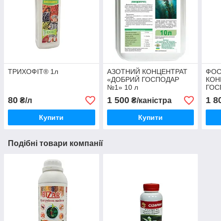
ТРИХОФІТ® 1л
АЗОТНИЙ КОНЦЕНТРАТ
ФОС
«ДОБРИЙ ГОСПОДАР
КОН
№1» 10 л
ГОС
80
1 500
1 8
₴/л
₴/каністра
Купити
Купити
Подібні товари компанії