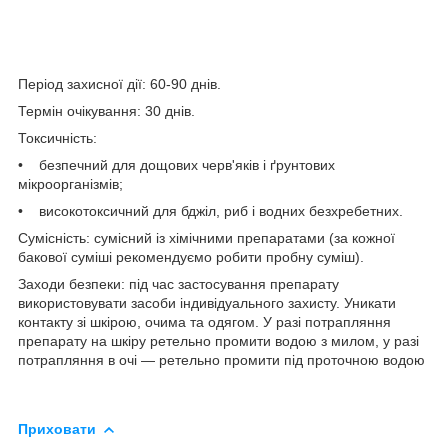
Період захисної дії: 60-90 днів.
Термін очікування: 30 днів.
Токсичність:
• безпечний для дощових черв'яків і ґрунтових
мікроорганізмів;
• високотоксичний для бджіл, риб і водних безхребетних.
Сумісність: сумісний із хімічними препаратами (за кожної
бакової суміші рекомендуємо робити пробну суміш).
Заходи безпеки: під час застосування препарату
використовувати засоби індивідуального захисту. Уникати
контакту зі шкірою, очима та одягом. У разі потрапляння
препарату на шкіру ретельно промити водою з милом, у разі
потрапляння в очі — ретельно промити під проточною водою
Приховати