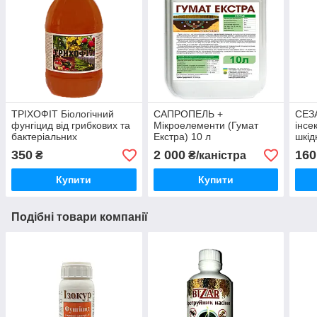
ТРІХОФІТ Біологічний
САПРОПЕЛЬ +
СЕЗА
фунгіцид від грибкових та
Мікроелементи (Гумат
інсе
бактеріальних
Екстра) 10 л
шкід
захворювань 5л
350
2 000
160
₴
₴/каністра
Купити
Купити
Подібні товари компанії