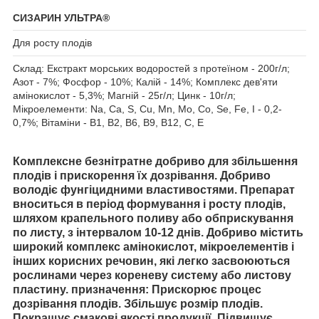
СИЗАРИН УЛЬТРА®
Для росту плодів
Склад: Екстракт морських водоростей з протеїном - 200г/л;
Азот - 7%; Фосфор - 10%; Калій - 14%; Комплекс дев'яти
амінокислот - 5,3%; Магній - 25г/л; Цинк - 10г/л;
Мікроелементи: Na, Ca, S, Cu, Mn, Mo, Co, Se, Fe, I - 0,2-
0,7%; Вітаміни - В1, В2, В6, В9, В12, С, Е
Комплексне безнітратне добриво для збільшення
плодів і прискорення їх дозрівання. Добриво
володіє фунгіцидними властивостями. Препарат
вноситься в період формування і росту плодів,
шляхом крапельного поливу або обприскування
по листу, з інтервалом 10-12 днів. Добриво містить
широкий комплекс амінокислот, мікроелементів і
інших корисних речовин, які легко засвоюються
рослинами через кореневу систему або листову
пластину. призначення: Прискорює процес
дозрівання плодів. Збільшує розмір плодів.
Покращує смакові якості продукції. Підвищує