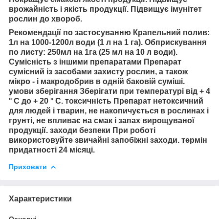
врожайність і якість продукції. Підвищує імунітет
рослин до хвороб.
Рекомендації по застосуванню Крапельний полив:
1л на 1000-1200л води (1 л на 1 га). Обприскування
по листу: 250мл на 1га (25 мл на 10 л води).
Сумісність з іншими препаратами Препарат
сумісний із засобами захисту рослин, а також
мікро - і макродобрив в одній баковій суміші.
умови зберігання Зберігати при температурі від + 4
° С до + 20 ° С. токсичність Препарат нетоксичний
для людей і тварин, не накопичується в рослинах і
грунті, не впливає на смак і запах вирощуваної
продукції. заходи безпеки При роботі
використовуйте звичайні запобіжні заходи. термін
придатності 24 місяці.
Приховати
Характеристики
Основні