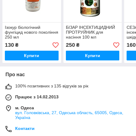
Ізокур біологічний
БІЗАР ІНСЕКТИЦИДНИЙ
СЕЗА
фунгіцид нового покоління
ПРОТРУЙНИК для
інсе
250 мл
насіння 100 мл
шкід
130
250
160
₴
₴
Купити
Купити
Про нас
100% позитивних з 135 відгуків за рік
Працює з 14.02.2013
м. Одеса
вул. Головківська, 27, Одеська область, 65005, Одеса,
Україна
Контакти